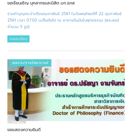
ขอเรียนเชิญ บุคลากรและนิสิต มก.ฉกส.
ร่วมทำบุญประจำเดือนกุมภาพันธ์ 2561 ในวันพฤหัสบดีที่ 22 กุมภาพันธ์
2561 เวลา 07.00 น.เป็นต้นไป ณ อาคารถิ่นมั่นในพุทธธรรม (พระสงฆ์
จำนวน 5 รูป)
รายละเอียด
ผลงาน/รางวัลอาจารย์
09/02/2018
ขอแสดงความยินดี