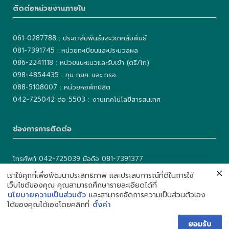
ติดต่อหน่วยงานภายใน
061-0287788 : ประชาสัมพันธ์และวิเทศสัมพันธ์
081-7391745 : หน่วยทะเบียนและประมวลผล
086-2241118 : หน่วยแนะแนวและรับเข้า (ตรี/โท)
098-4854435 : ทุน กยศ. และ กรอ.
088-5108007 : หน่วยหอพักนิสิต
042-725042 ต่อ 5503 : งานเทคโนโลยีสารสนเทศ
ช่องการการติดต่อ
โทรศัพท์ 042-725039 มือถือ 081-7391377
เบอร์แฟกซ์ 042-725040
เราใช้คุกกี้เพื่อพัฒนาประสิทธิภาพ และประสบการณ์ที่ดีในการใช้
Facebook: คณะศิลปศาสตร์และวิทยาการจัดการ มก.
เว็บไซต์ของคุณ คุณสามารถศึกษารายละเอียดได้ที่
นโยบายความเป็นส่วนตัว
และสามารถจัดการความเป็นส่วนตัวเอง
Web: http://fam.csc.ku.ac.th
ได้ของคุณได้เองโดยคลิกที่
ตั้งค่า
ยอมรับ