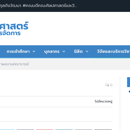
ผู้ช่วยศาสตราจารย์ ดร.วรวิทย์ กุลตังวัฒนา #คณบดีคณะศิลปศาสตร์และวิทยาการจัดการ พร้อมด้วยคณะผู้บริหาร บุคลากร และนิสิต คณะศิลปศาสตร์และวิทยาการจัดการ มหาวิทยาลัยเกษตรศาสตร์ วิทยาเขตเฉลิมพระเกียรติ จังหวัดสกลนคร ร่วมพิธีวางพานพุ่มถวายพระพรชัยมงคล และลงนามถวายพระพรเนื่องในโอกาสมหามงคลเฉลิมพระชนมพรรษา ๗๔ พรรษา พระบาทสมเด็จพระปรเมนทรรามาธิบดีศรีสินทร มหาวชิราลงกรณ พระวชิรเกล้าเจ้าอยู่หัว
การเข้าศึกษา
บุคลากร
นิสิต
วิจัยและบริการวิช
หาผลงานคณาจารย์
0
ไม่มีหมวดหมู่