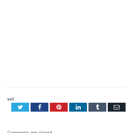
แชร์ :
Twitter
Facebook
Pinterest
LinkedIn
Tumblr
Emai
Comments are closed.