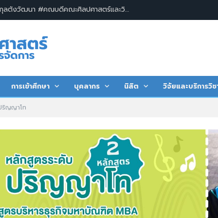
ผู้ช่วยศาสตราจารย์ ดร.วรวิทย์ กุลตังวัฒนา #คณบดีคณะศิลปศาสตร์และวิทยาการจัดการ พร้อมด้วยคณะผู้บริหาร บุคลากร และนิสิต คณะศิลปศาสตร์และวิทยาการจัดการ มหาวิทยาลัยเกษตรศาสตร์ วิทยาเขตเฉลิมพระเกียรติ จังหวัดสกลนคร ร่วมพิธีวางพานพุ่มถวายพระพรชัยมงคล และลงนามถวายพระพรเนื่องในโอกาสมหามงคลเฉลิมพระชนมพรรษา ๗๔ พรรษา พระบาทสมเด็จพระปรเมนทรรามาธิบดีศรีสินทร มหาวชิราลงกรณ พระวชิรเกล้าเจ้าอยู่หัว
การเข้าศึกษา
บุคลากร
นิสิต
วิจัยและบริการวิช
รปริญญาโท