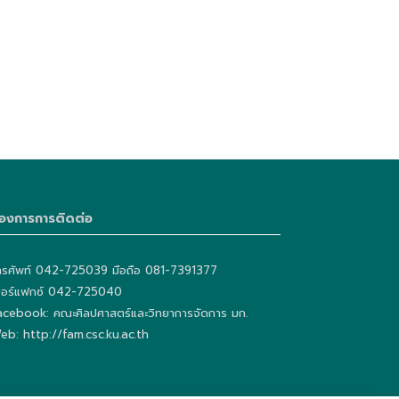
่องการการติดต่อ
ทรศัพท์ 042-725039 มือถือ 081-7391377
บอร์แฟกซ์ 042-725040
acebook: คณะศิลปศาสตร์และวิทยาการจัดการ มก.
eb: http://fam.csc.ku.ac.th