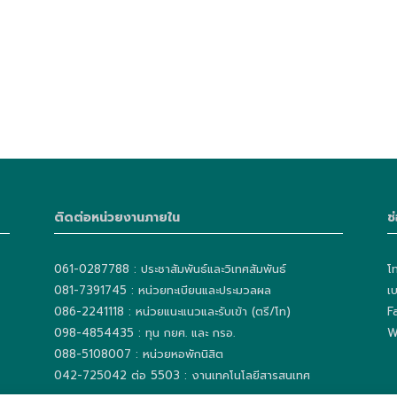
ติดต่อหน่วยงานภายใน
ช
061-0287788 : ประชาสัมพันธ์และวิเทศสัมพันธ์
โ
081-7391745 : หน่วยทะเบียนและประมวลผล
เ
086-2241118 : หน่วยแนะแนวและรับเข้า (ตรี/โท)
F
098-4854435 : ทุน กยศ. และ กรอ.
W
088-5108007 : หน่วยหอพักนิสิต
042-725042 ต่อ 5503 : งานเทคโนโลยีสารสนเทศ