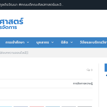
ผู้ช่วยศาสตราจารย์ ดร.วรวิทย์ กุลตังวัฒนา #คณบดีคณะศิลปศาสตร์และวิทยาการจัดการ พร้อมด้วยคณะผู้บริหาร บุคลากร และนิสิต คณะศิลปศาสตร์และวิทยาการจัดการ มหาวิทยาลัยเกษตรศาสตร์ วิทยาเขตเฉลิมพระเกียรติ จังหวัดสกลนคร ร่วมพิธีวางพานพุ่มถวายพระพรชัยมงคล และลงนามถวายพระพรเนื่องในโอกาสมหามงคลเฉลิมพระชนมพรรษา ๗๔ พรรษา พระบาทสมเด็จพระปรเมนทรรามาธิบดีศรีสินทร มหาวชิราลงกรณ พระวชิรเกล้าเจ้าอยู่หัว
การเข้าศึกษา
บุคลากร
นิสิต
วิจัยและบริการวิช
h]ส่งบทความออนไลน์[:]
0
การจัดการความรู้