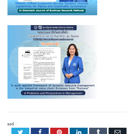
แชร์ :
Twitter
Facebook
Pinterest
LinkedIn
Tumblr
Emai