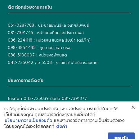
ติดต่อหน่วยงานภายใน
061-0287788 : ประชาสัมพันธ์และวิเทศสัมพันธ์
081-7391745 : หน่วยทะเบียนและประมวลผล
086-2241118 : หน่วยแนะแนวและรับเข้า (ตรี/โท)
098-4854435 : ทุน กยศ. และ กรอ.
088-5108007 : หน่วยหอพักนิสิต
042-725042 ต่อ 5503 : งานเทคโนโลยีสารสนเทศ
ช่องการการติดต่อ
โทรศัพท์ 042-725039 มือถือ 081-7391377
เบอร์แฟกซ์ 042-725040
เราใช้คุกกี้เพื่อพัฒนาประสิทธิภาพ และประสบการณ์ที่ดีในการใช้
Facebook: คณะศิลปศาสตร์และวิทยาการจัดการ มก.
เว็บไซต์ของคุณ คุณสามารถศึกษารายละเอียดได้ที่
นโยบายความเป็นส่วนตัว
และสามารถจัดการความเป็นส่วนตัวเอง
Web: http://fam.csc.ku.ac.th
ได้ของคุณได้เองโดยคลิกที่
ตั้งค่า
ยอมรับ