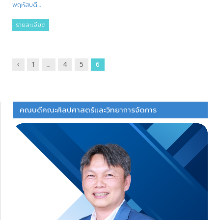
พฤหัสบดี…
รายละเอียด
ก่อน
1
…
4
5
6
หน้า
คณบดีคณะศิลปศาสตร์และวิทยาการจัดการ