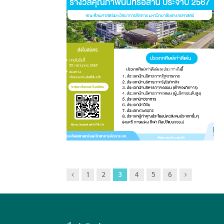
ก่อน
ถัด
1
2
3
4
5
6
หน้า
ไป