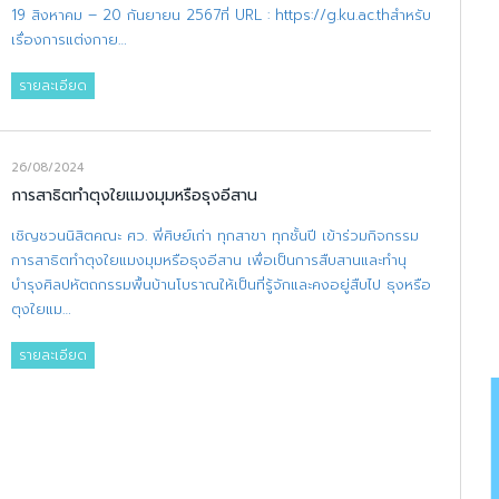
19 สิงหาคม – 20 กันยายน 2567ที่ URL : https://g.ku.ac.thสำหรับ
เรื่องการแต่งกาย…
รายละเอียด
26/08/2024
การสาธิตทำตุงใยแมงมุมหรือธุงอีสาน
เชิญชวนนิสิตคณะ ศว. พี่ศิษย์เก่า ทุกสาขา ทุกชั้นปี เข้าร่วมกิจกรรม
การสาธิตทำตุงใยแมงมุมหรือธุงอีสาน เพื่อเป็นการสืบสานและทำนุ
บำรุงศิลปหัตถกรรมพื้นบ้านโบราณให้เป็นที่รู้จักและคงอยู่สืบไป ธุงหรือ
ตุงใยแม…
รายละเอียด