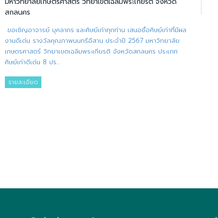
มหาวิทยาลัยเกษตรศาสตร์ วิทยาเขตเฉลิมพระเกียรติ จังหวัด
สกลนคร
ขอเชิญอาจารย์ บุคลากร และศิษย์เก่าทุกท่าน เสนอชื่อศิษย์เก่าที่มีผล
งานดีเด่น รางวัลคุณภาพนนทรีอีสาน ประจำปี 2567 มหาวิทยาลัย
เกษตรศาสตร์ วิทยาเขตเฉลิมพระเกียรติ จังหวัดสกลนคร ประเภท
ศิษย์เก่าดีเด่น 8 ปร…
รายละเอียด